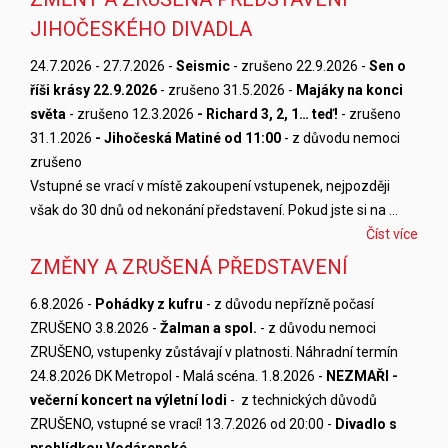
JIHOČESKÉHO DIVADLA
24.7.2026 - 27.7.2026 -
Seismic
- zrušeno 22.9.2026 -
Sen o
říši krásy 22.9.2026
- zrušeno 31.5.2026 -
Majáky na konci
světa
- zrušeno 12.3.2026
- Richard 3, 2, 1… teď!
- zrušeno
31.1.2026
- Jihočeská Matiné od 11:00
- z důvodu nemoci
zrušeno
Vstupné se vrací v místě zakoupení vstupenek, nejpozději
však do 30 dnů od nekonání představení. Pokud jste si na …
Číst více
ZMĚNY A ZRUŠENÁ PŘEDSTAVENÍ
6.8.2026 -
Pohádky z kufru
- z důvodu nepřízně počasí
ZRUŠENO 3.8.2026 -
Žalman a spol.
- z důvodu nemoci
ZRUŠENO, vstupenky zůstávají v platnosti. Náhradní termín
24.8.2026 DK Metropol - Malá scéna. 1.8.2026 -
NEZMAŘI -
večerní koncert na výletní lodi
- z technických důvodů
ZRUŠENO, vstupné se vrací! 13.7.2026 od 20:00 -
Divadlo s