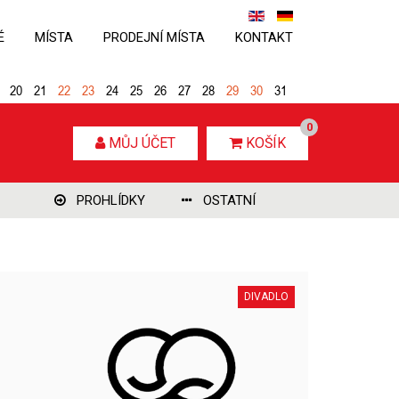
É
MÍSTA
PRODEJNÍ MÍSTA
KONTAKT
20
21
22
23
24
25
26
27
28
29
30
31
0
MŮJ ÚČET
KOŠÍK
PROHLÍDKY
OSTATNÍ
DIVADLO