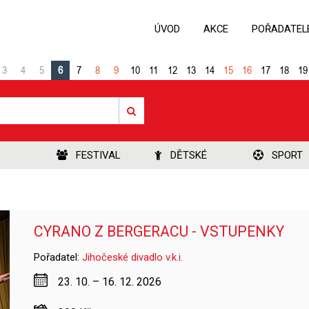
ÚVOD
AKCE
POŘADATEL
3
4
5
6
7
8
9
10
11
12
13
14
15
16
17
18
19
FESTIVAL
DĚTSKÉ
SPORT
CYRANO Z BERGERACU - VSTUPENKY
Pořadatel:
Jihočeské divadlo v.k.i.
23. 10. – 16. 12. 2026