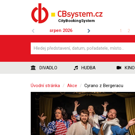
CityBookingSystem
srpen
2026
1
2
DIVADLO
HUDBA
KINO
Úvodní stránka
Akce
Cyrano z Bergeracu