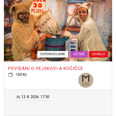
DOPORUČUJEME
DĚTSKÉ
DIVADLO
POVÍDÁNÍ O PEJSKOVI A KOČIČCE
100 Kč
čt, 13. 8. 2026
17:30