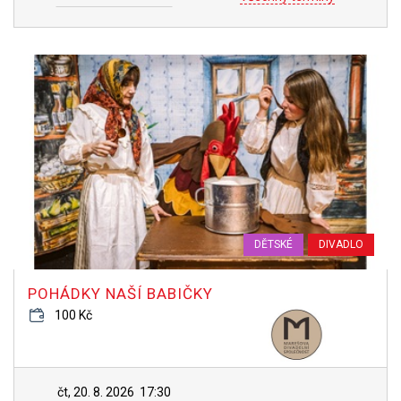
DĚTSKÉ
DIVADLO
POHÁDKY NAŠÍ BABIČKY
100 Kč
čt, 20. 8. 2026
17:30