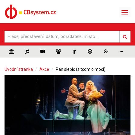
Úvodní stránka
Akce
Pán slepic (sitcom o moci)