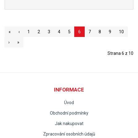
«
‹
1
2
3
4
5
6
7
8
9
10
›
»
Strana 6 z 10
INFORMACE
Úvod
Obchodní podmínky
Jak nakupovat
Zpracování osobních údajů