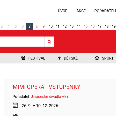
ÚVOD
AKCE
POŘADATEL
3
4
5
6
7
8
9
10
11
12
13
14
15
16
17
18
19
FESTIVAL
DĚTSKÉ
SPORT
MIMI OPERA - VSTUPENKY
Pořadatel:
Jihočeské divadlo v.k.i.
26. 9. – 10. 12. 2026