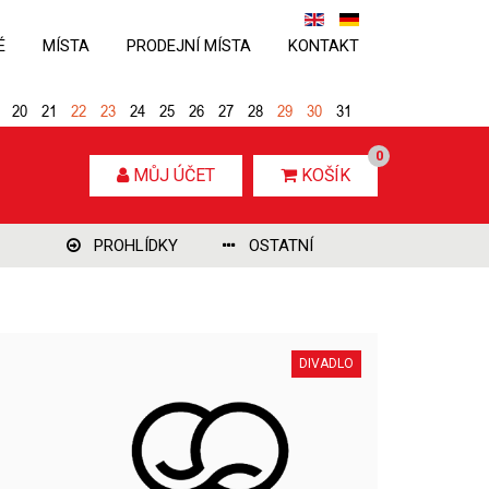
É
MÍSTA
PRODEJNÍ MÍSTA
KONTAKT
20
21
22
23
24
25
26
27
28
29
30
31
0
MŮJ ÚČET
KOŠÍK
PROHLÍDKY
OSTATNÍ
DIVADLO