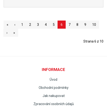
«
‹
1
2
3
4
5
6
7
8
9
10
›
»
Strana 6 z 10
INFORMACE
Úvod
Obchodní podmínky
Jak nakupovat
Zpracování osobních údajů