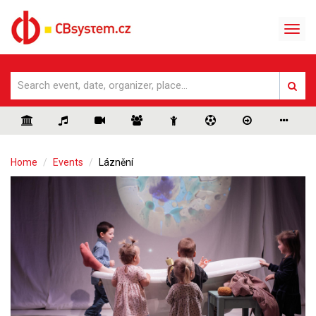
Home
Events
Láznění