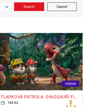
Search
Cancel
CINEMA
TLAPKOVÁ PATROLA: DINOSAUŘÍ FILM
160 Kč