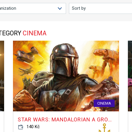
ATEGORY
CINEMA
CINEMA
STAR WARS: MANDALORIAN A GROGU
140 Kč