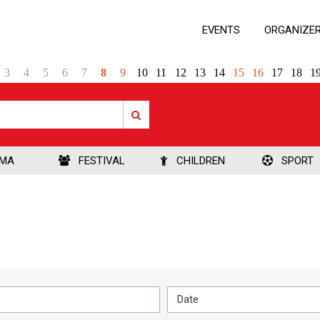
EVENTS
ORGANIZE
3
4
5
6
7
8
9
10
11
12
13
14
15
16
17
18
1
EMA
FESTIVAL
CHILDREN
SPORT