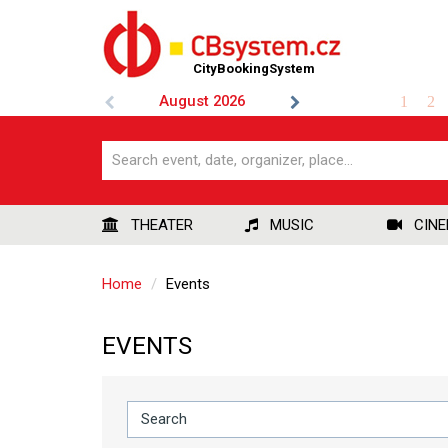
CityBookingSystem
August
2026
1
2
THEATER
MUSIC
CIN
Home
Events
EVENTS