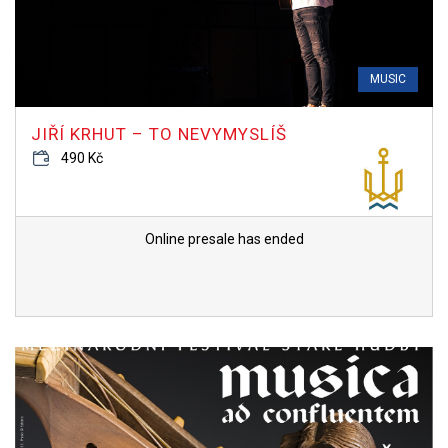
MUSIC
JIŘÍ KRHUT – TO NEVYMYSLÍŠ
490 Kč
Online presale has ended