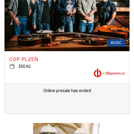
MUSIC
COP PLZEŇ
350 Kč
Online presale has ended