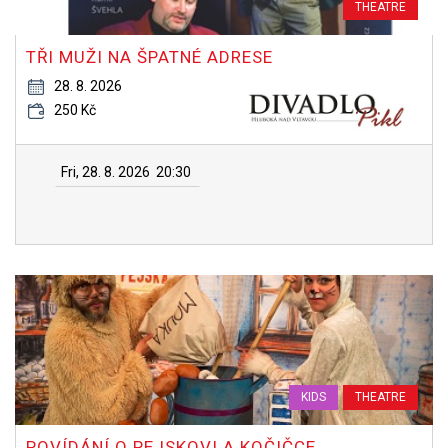
THEATRE
TŘI MUŽI NA ŠPATNÉ ADRESE
28. 8. 2026
250 Kč
Fri, 28. 8. 2026
20:30
KIDS
THEATRE
POVÍDÁNÍ O PEJSKOVI A KOČIČCE