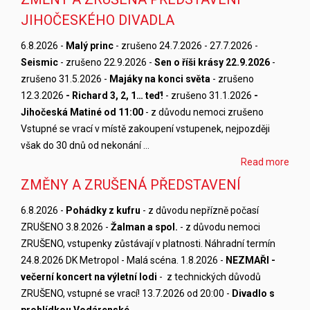
JIHOČESKÉHO DIVADLA
6.8.2026 -
Malý princ
- zrušeno 24.7.2026 - 27.7.2026 -
Seismic
- zrušeno 22.9.2026 -
Sen o říši krásy 22.9.2026
-
zrušeno 31.5.2026 -
Majáky na konci světa
- zrušeno
12.3.2026
- Richard 3, 2, 1… teď!
- zrušeno 31.1.2026
-
Jihočeská Matiné od 11:00
- z důvodu nemoci zrušeno
Vstupné se vrací v místě zakoupení vstupenek, nejpozději
však do 30 dnů od nekonání …
Read more
ZMĚNY A ZRUŠENÁ PŘEDSTAVENÍ
6.8.2026 -
Pohádky z kufru
- z důvodu nepřízně počasí
ZRUŠENO 3.8.2026 -
Žalman a spol.
- z důvodu nemoci
ZRUŠENO, vstupenky zůstávají v platnosti. Náhradní termín
24.8.2026 DK Metropol - Malá scéna. 1.8.2026 -
NEZMAŘI -
večerní koncert na výletní lodi
- z technických důvodů
ZRUŠENO, vstupné se vrací! 13.7.2026 od 20:00 -
Divadlo s