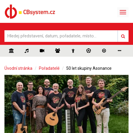
Úvodní stránka
Pořadatelé
50 let skupiny Asonance