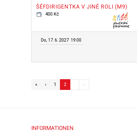
ŠÉFDIRIGENTKA V JINÉ ROLI (M9)
400 Kč
Do, 17. 6. 2027
19:00
«
‹
1
2
›
»
INFORMATIONEN