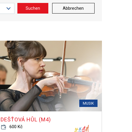
Suchen
Abbrechen
MUSIK
DEŠŤOVÁ HŮL (M4)
600 Kč