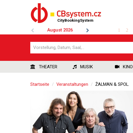
CityBookingSystem
August
2026
1
2
THEATER
MUSIK
KINO
Startseite
Veranstaltungen
ŽALMAN & SPOL.