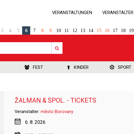
VERANSTALTUNGEN
VERANSTALTER
3
4
5
6
7
8
9
10
11
12
13
14
15
16
17
18
19
FEST
KINDER
SPORT
ŽALMAN & SPOL. - TICKETS
Veranstalter:
město Borovany
6. 8. 2026