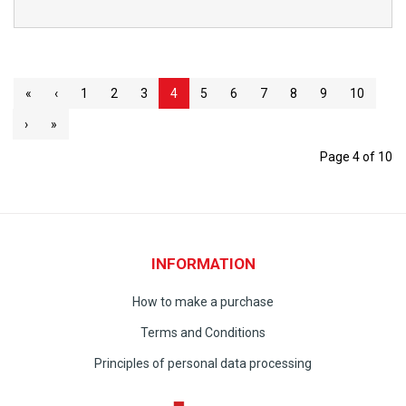
«
‹
1
2
3
4
5
6
7
8
9
10
›
»
Page 4 of 10
INFORMATION
How to make a purchase
Terms and Conditions
Principles of personal data processing