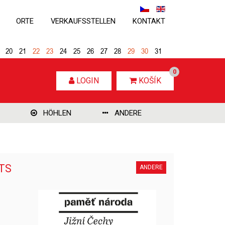
ORTE
VERKAUFSSTELLEN
KONTAKT
20
21
22
23
24
25
26
27
28
29
30
31
0
LOGIN
KOŠÍK
HÖHLEN
ANDERE
ETS
ANDERE