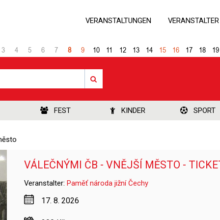
VERANSTALTUNGEN
VERANSTALTER
3
4
5
6
7
8
9
10
11
12
13
14
15
16
17
18
19
FEST
KINDER
SPORT
město
VÁLEČNÝMI ČB - VNĚJŠÍ MĚSTO - TICK
Veranstalter:
Paměť národa jižní Čechy
17. 8. 2026