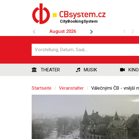
CityBookingSystem
August
2026
1
2
THEATER
MUSIK
KINO
Startseite
Veranstalter
Válečnými ČB - vnější 