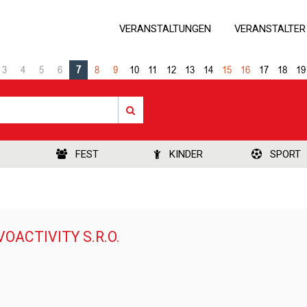
VERANSTALTUNGEN
VERANSTALTER
3
4
5
6
7
8
9
10
11
12
13
14
15
16
17
18
19
FEST
KINDER
SPORT
OACTIVITY S.R.O.