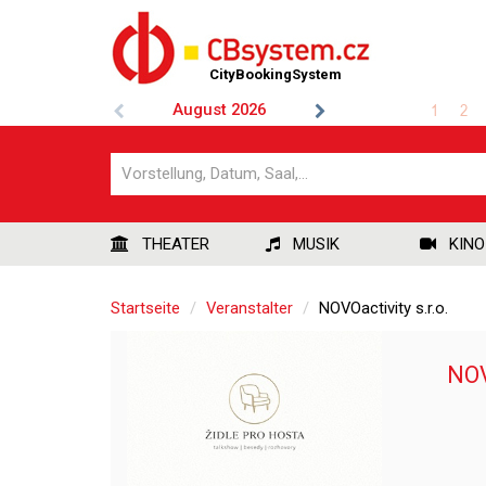
CityBookingSystem
August
2026
1
2
THEATER
MUSIK
KINO
Startseite
Veranstalter
NOVOactivity s.r.o.
NOV