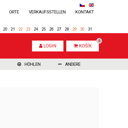
ORTE
VERKAUFSSTELLEN
KONTAKT
20
21
22
23
24
25
26
27
28
29
30
31
0
LOGIN
KOŠÍK
HÖHLEN
ANDERE