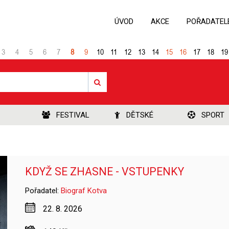
ÚVOD
AKCE
POŘADATEL
3
4
5
6
7
8
9
10
11
12
13
14
15
16
17
18
19
FESTIVAL
DĚTSKÉ
SPORT
KDYŽ SE ZHASNE - VSTUPENKY
Pořadatel:
Biograf Kotva
22. 8. 2026