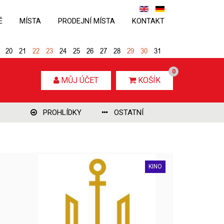
É
MÍSTA
PRODEJNÍ MÍSTA
KONTAKT
20
21
22
23
24
25
26
27
28
29
30
31
0
MŮJ ÚČET
KOŠÍK
PROHLÍDKY
OSTATNÍ
KINO