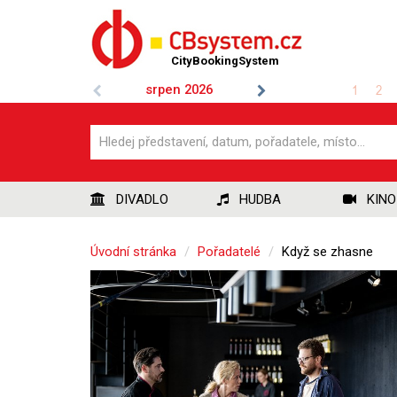
CityBookingSystem
srpen
2026
1
2
DIVADLO
HUDBA
KINO
Úvodní stránka
Pořadatelé
Když se zhasne