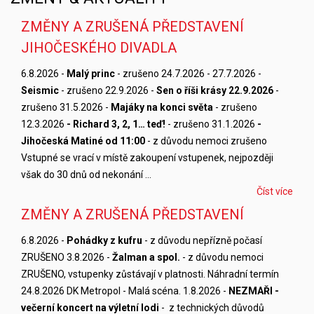
ZMĚNY A ZRUŠENÁ PŘEDSTAVENÍ
JIHOČESKÉHO DIVADLA
6.8.2026 -
Malý princ
- zrušeno 24.7.2026 - 27.7.2026 -
Seismic
- zrušeno 22.9.2026 -
Sen o říši krásy 22.9.2026
-
zrušeno 31.5.2026 -
Majáky na konci světa
- zrušeno
12.3.2026
- Richard 3, 2, 1… teď!
- zrušeno 31.1.2026
-
Jihočeská Matiné od 11:00
- z důvodu nemoci zrušeno
Vstupné se vrací v místě zakoupení vstupenek, nejpozději
však do 30 dnů od nekonání …
Číst více
ZMĚNY A ZRUŠENÁ PŘEDSTAVENÍ
6.8.2026 -
Pohádky z kufru
- z důvodu nepřízně počasí
ZRUŠENO 3.8.2026 -
Žalman a spol.
- z důvodu nemoci
ZRUŠENO, vstupenky zůstávají v platnosti. Náhradní termín
24.8.2026 DK Metropol - Malá scéna. 1.8.2026 -
NEZMAŘI -
večerní koncert na výletní lodi
- z technických důvodů