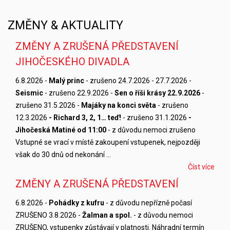
ZMĚNY & AKTUALITY
ZMĚNY A ZRUŠENÁ PŘEDSTAVENÍ
JIHOČESKÉHO DIVADLA
6.8.2026 -
Malý princ
- zrušeno 24.7.2026 - 27.7.2026 -
Seismic
- zrušeno 22.9.2026 -
Sen o říši krásy 22.9.2026
-
zrušeno 31.5.2026 -
Majáky na konci světa
- zrušeno
12.3.2026
- Richard 3, 2, 1… teď!
- zrušeno 31.1.2026
-
Jihočeská Matiné od 11:00
- z důvodu nemoci zrušeno
Vstupné se vrací v místě zakoupení vstupenek, nejpozději
však do 30 dnů od nekonání …
Číst více
ZMĚNY A ZRUŠENÁ PŘEDSTAVENÍ
6.8.2026 -
Pohádky z kufru
- z důvodu nepřízně počasí
ZRUŠENO 3.8.2026 -
Žalman a spol.
- z důvodu nemoci
ZRUŠENO, vstupenky zůstávají v platnosti. Náhradní termín