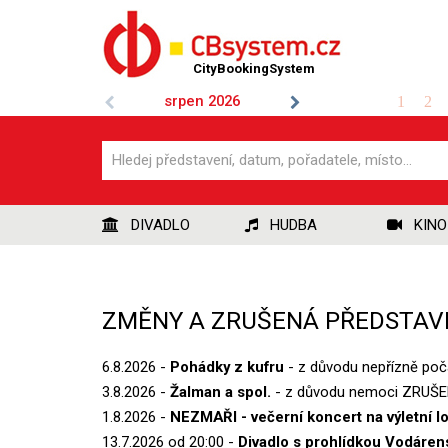
CityBookingSystem
srpen
2026
1
2
DIVADLO
HUDBA
KINO
ZMĚNY A ZRUŠENÁ PŘEDSTAV
6.8.2026 -
Pohádky z kufru
- z důvodu nepřízně po
3.8.2026 -
Žalman a spol.
- z důvodu nemoci ZRUŠENO
1.8.2026 -
NEZMAŘI - večerní koncert na výletní lo
13.7.2026 od 20:00 -
Divadlo s prohlídkou Vodáren