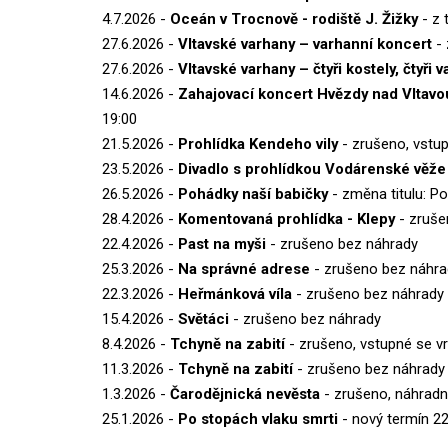
4.7.2026 -
Oceán v Trocnově - rodiště J. Žižky
- z 
27.6.2026 -
Vltavské varhany – varhanní koncert
- 
27.6.2026 -
Vltavské varhany – čtyři kostely, čtyři 
14.6.2026 -
Zahajovací koncert Hvězdy nad Vltavo
19:00
21.5.2026 -
Prohlídka Kendeho vily
- zrušeno, vstup
23.5.2026 -
Divadlo s prohlídkou Vodárenské věže
26.5.2026 -
Pohádky naší babičky
- změna titulu: Po
28.4.2026 -
Komentovaná prohlídka - Klepy
- zruš
22.4.2026 -
Past na myši
- zrušeno bez náhrady
25.3.2026 -
Na správné adrese
- zrušeno bez náhra
22.3.2026 -
Heřmánková víla
- zrušeno bez náhrady
15.4.2026 -
Světáci
- zrušeno bez náhrady
8.4.2026 -
Tchyně na zabití
- zrušeno, vstupné se vr
11.3.2026 -
Tchyně na zabití
- zrušeno bez náhrady
1.3.2026 -
Čarodějnická nevěsta
- zrušeno, náhradn
25.1.2026 -
Po stopách vlaku smrti
- nový termín 22