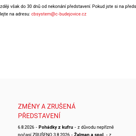
zději však do 30 dnů od nekonání představení. Pokud jste si na předs
lejte na adresu:
cbsystem@c-budejovice.cz
ZMĚNY A ZRUŠENÁ
PŘEDSTAVENÍ
6.8.2026 -
Pohádky z kufru
- z důvodu nepřízně
počasí ZRUŠENO 3.8.2026 -
Žalman a spol.
- z