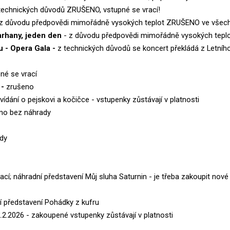
technických důvodů ZRUŠENO, vstupné se vrací!
z důvodu předpovědi mimořádně vysokých teplot ZRUŠENO ve všech 
varhany, jeden den
- z důvodu předpovědi mimořádně vysokých teplo
u - Opera Gala -
z technických důvodů se koncert překládá z Letníh
né se vrací
 -
zrušeno
vídání o pejskovi a kočičce - vstupenky zůstávají v platnosti
eno bez náhrady
dy
ací; náhradní představení Můj sluha Saturnin - je třeba zakoupit nové
í představení Pohádky z kufru
.2.2026 - zakoupené vstupenky zůstávají v platnosti