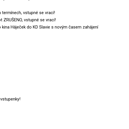
termínech, vstupné se vrací!
t ZRUŠENO, vstupné se vrací!
o kina Háječek do KD Slavie s novým časem zahájení
 vstupenky!