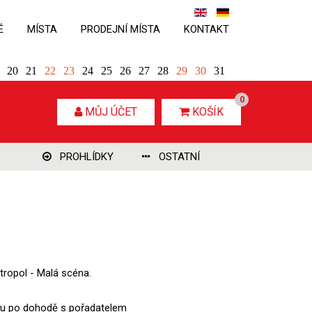
É
MÍSTA
PRODEJNÍ MÍSTA
KONTAKT
20
21
22
23
24
25
26
27
28
29
30
31
0
MŮJ ÚČET
KOŠÍK
PROHLÍDKY
OSTATNÍ
tropol - Malá scéna.
rmínu po dohodě s pořadatelem