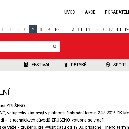
ÚVOD
AKCE
POŘADATEL
3
4
5
6
7
8
9
10
11
12
13
14
15
16
17
18
19
FESTIVAL
DĚTSKÉ
SPORT
ENÍ
časí ZRUŠENO
, vstupenky zůstávají v platnosti. Náhradní termín 24.8.2026 DK Me
di
- z technických důvodů ZRUŠENO, vstupné se vrací!
ské věže
- zrušeno, lze využít času od 19:00, případně i jiného te