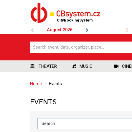
CityBookingSystem
August
2026
1
2
THEATER
MUSIC
CIN
Home
Events
EVENTS