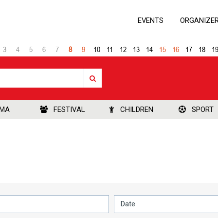
EVENTS
ORGANIZE
3
4
5
6
7
8
9
10
11
12
13
14
15
16
17
18
1
EMA
FESTIVAL
CHILDREN
SPORT