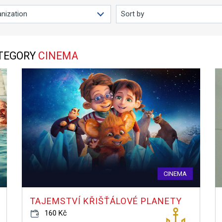
ATEGORY
CINEMA
CINEMA
TAJEMSTVÍ KŘIŠŤÁLOVÉ PLANETY
160 Kč