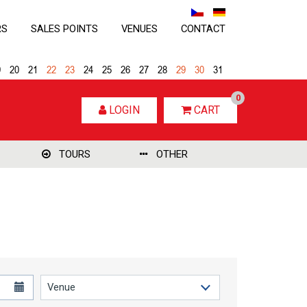
RS
SALES POINTS
VENUES
CONTACT
9
20
21
22
23
24
25
26
27
28
29
30
31
0
LOGIN
CART
TOURS
OTHER