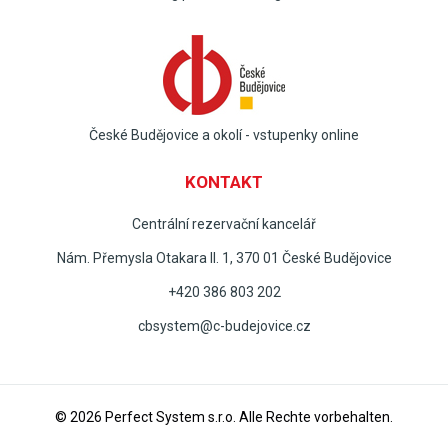
České Budějovice a okolí - vstupenky online
KONTAKT
Centrální rezervační kancelář
Nám. Přemysla Otakara II. 1, 370 01 České Budějovice
+420 386 803 202
cbsystem@c-budejovice.cz
© 2026
Perfect System s.r.o
. Alle Rechte vorbehalten.