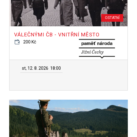
OSTATNÍ
VÁLEČNÝMI ČB - VNITŘNÍ MĚSTO
200 Kč
st, 12. 8. 2026
18:00