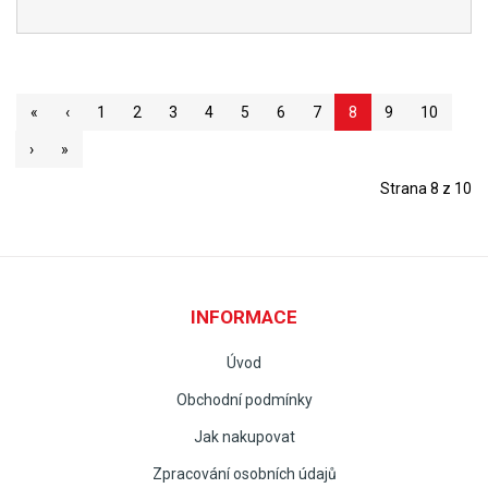
«
‹
1
2
3
4
5
6
7
8
9
10
›
»
Strana 8 z 10
INFORMACE
Úvod
Obchodní podmínky
Jak nakupovat
Zpracování osobních údajů