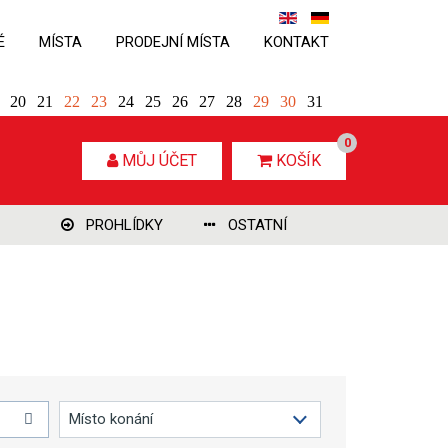
É
MÍSTA
PRODEJNÍ MÍSTA
KONTAKT
20
21
22
23
24
25
26
27
28
29
30
31
0
MŮJ ÚČET
KOŠÍK
PROHLÍDKY
OSTATNÍ