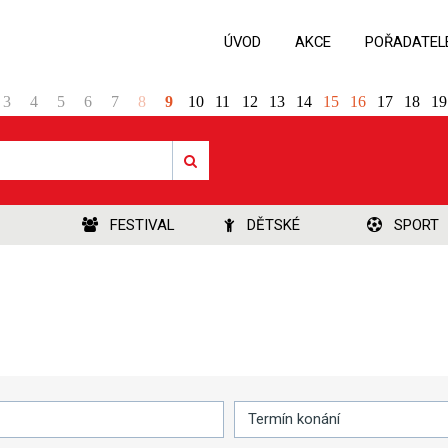
ÚVOD
AKCE
POŘADATEL
3
4
5
6
7
8
9
10
11
12
13
14
15
16
17
18
19
FESTIVAL
DĚTSKÉ
SPORT