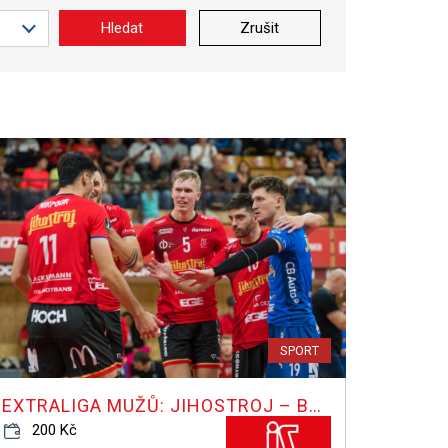
Hledat
Zrušit
SPORT
EXTRALIGA MUŽŮ: JIHOSTROJ – BRNO
200 Kč