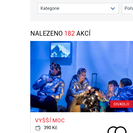
NALEZENO
182
AKCÍ
DIVADLO
VYŠŠÍ MOC
390 Kč