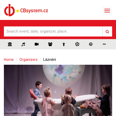
Home
Organizers
Láznění