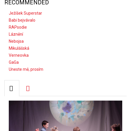
RECOMMENDED
Ježíšek Superstar
Babi bejvávalo
RAPsodie
Láznění
Nebojsa
Mikulášská
Verneovka
GaGa
Uneste mě, prosím