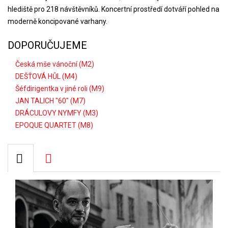
hlediště pro 218 návštěvníků. Koncertní prostředí dotváří pohled na
moderně koncipované varhany.
DOPORUČUJEME
Česká mše vánoční (M2)
DEŠŤOVÁ HŮL (M4)
Šéfdirigentka v jiné roli (M9)
JAN TALICH "60" (M7)
DRÁCULOVY NYMFY (M3)
EPOQUE QUARTET (M8)