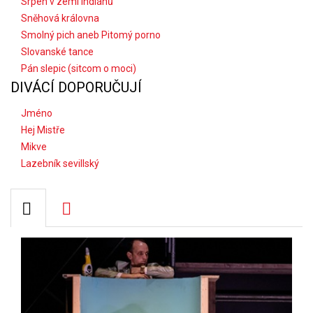
Srpen v zemi indiánů
Sněhová královna
Smolný pich aneb Pitomý porno
Slovanské tance
Pán slepic (sitcom o moci)
DIVÁCÍ DOPORUČUJÍ
Jméno
Hej Mistře
Mikve
Lazebník sevillský